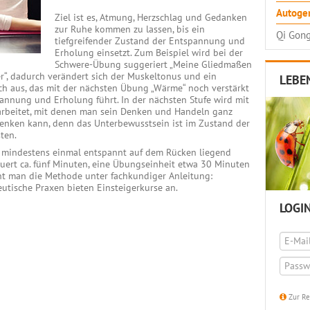
Autogen
Ziel ist es, Atmung, Herzschlag und Gedanken
zur Ruhe kommen zu lassen, bis ein
Qi Gong
tiefgreifender Zustand der Entspannung und
Erholung einsetzt. Zum Beispiel wird bei der
Schwere-Übung suggeriert „Meine Gliedmaßen
“, dadurch verändert sich der Muskeltonus und ein
LEBE
ch aus, das mit der nächsten Übung „Wärme“ noch verstärkt
pannung und Erholung führt. In der nächsten Stufe wird mit
arbeitet, mit denen man sein Denken und Handeln ganz
lenken kann, denn das Unterbewusstsein ist im Zustand der
ten.
h mindestens einmal entspannt auf dem Rücken liegend
uert ca. fünf Minuten, eine Übungseinheit etwa 30 Minuten
rnt man die Methode unter fachkundiger Anleitung:
tische Praxen bieten Einsteigerkurse an.
LOGI
Zur Re