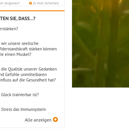
rt vergessen?
Zu Ihrer Sicherheit
 positive Gefühle und Zustände
EN SIE, DASS...?
ich – genau wie negative – selbst
erstärken?
 wir unsere seelische
iderstandskraft stärken können
ie einen Muskel?
 die Qualität unserer Gedanken
nd Gefühle unmittelbaren
influss auf die Gesundheit hat?
 Glück trainierbar ist?
 Stress das Immunsystem
chwächt?
Alle anzeigen
 regelmäßige