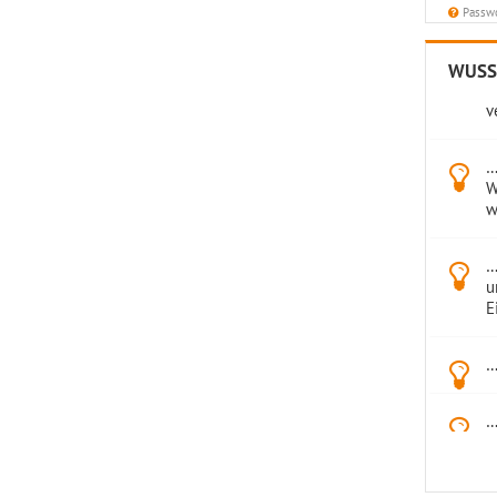
Passwo
…
WUSST
s
v
…
W
w
…
u
E
…
…
s
…