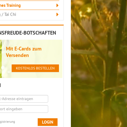
es Training
 / Tai Chi
NSFREUDE-BOTSCHAFTEN
Mit E-Cards zum
Versenden
KOSTENLOS BESTELLEN
N
LOGIN
gistrierung