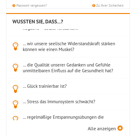
Passwort vergessen?
Zu Ihrer Sicherheit
WUSSTEN SIE, DASS...?
… positive Gefühle und Zustände sich – genau wie
negative – selbst verstärken?
… wir unsere seelische Widerstandskraft stärken
können wie einen Muskel?
… die Qualität unserer Gedanken und Gefühle
unmittelbaren Einfluss auf die Gesundheit hat?
… Glück trainierbar ist?
… Stress das Immunsystem schwächt?
… regelmäßige Entspannungsübungen die
Biochemie des Körpers verändern?
Alle anzeigen