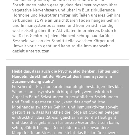
Forschungen haben gezeigt, dass das Immunsystem über
vegetative Nervenfasern und über im Blut zirkulierende
Hormone und Neurotransmitter mit Teilen unseres Gehirns
verbunden ist. Wie an unsichtbaren Fäden hängen Gehirn
und Immunsystem zusammen und können sich ständig
wechselseitig über ihre Aktivitäten informieren. Dadurch
weiß das Gehirn in jedem Moment sehr genau darüber
Bescheid, was an der Schnittstelle zwischen Körper und
Umwelt vor sich geht und kann so die Immunabwehr
gezielt unterstützen.
Heißt das, dass auch die Psyche, also Denken, Fühlen und
Handeln, direkt mit der Aktivität des Immunsystems in
Zusammenhang steht?
Forscher der Psychoneuroimmunologie bestätigen dies klar.
Wenn es uns psychisch nicht gut geht, wenn wir durch
Ärger im Beruf, Belastungen in persönlichen Beziehungen
und Familie gestresst sind , kann das empfindliche
Miteinander zwischen Gehirn- und Immunaktivität soweit
gestört sein, dass Krankheit die Folge ist. Studien belegen
eindrücklich, dass „Stress“ gleichsam unter die Haut geht
und dass dies gefährlich für unsere Gesundheit sein kann,
sehr gefährlich sogar. Denn leidet man insbesondere
längerfristig an Stress, dann steigt das Risiko für schwere