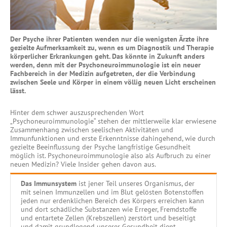
Methoden für ein positives
Leben
Bewusst leben
Der Psyche ihrer Patienten wenden nur die wenigsten Ärzte ihre
gezielte Aufmerksamkeit zu, wenn es um Diagnostik und Therapie
körperlicher Erkrankungen geht. Das könnte in Zukunft anders
ENTSPANNEN
werden, denn mit der Psychoneuroimmunologie ist ein neuer
Fachbereich in der Medizin aufgetreten, der die Verbindung
Entspannen
zwischen Seele und Körper in einem völlig neuen Licht erscheinen
lässt.
Progressive
Muskelrelaxation
Hinter dem schwer auszusprechenden Wort
„Psychoneuroimmunologie“ stehen der mittlerweile klar erwiesene
Meditative Verfahren
Zusammenhang zwischen seelischen Aktivitäten und
Immunfunktionen und erste Erkenntnisse dahingehend, wie durch
Yoga
gezielte Beeinflussung der Psyche langfristige Gesundheit
Autogenes Training
möglich ist. Psychoneuroimmunologie also als Aufbruch zu einer
neuen Medizin? Viele Insider gehen davon aus.
Qi Gong / Tai Chi
Das Immunsystem
ist jener Teil unseres Organismus, der
mit seinen Immunzellen und im Blut gelösten Botenstoffen
BOTSCHAFTEN
jeden nur erdenklichen Bereich des Körpers erreichen kann
und dort schädliche Substanzen wie Erreger, Fremdstoffe
und entartete Zellen (Krebszellen) zerstört und beseitigt
und damit grundlegend unserer Gesundheit dient.