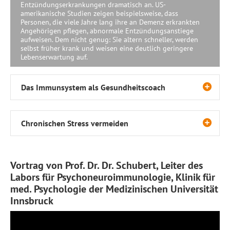
Entzündungserkrankungen dramatisch an. US-
amerikanische Studien zeigen beispielsweise, dass
Personen, die viele Jahre lang ihre an Demenz erkrankten
Angehörigen pflegen, abnormale Entzündungsanstiege
aufweisen. Dem nicht genug: Sie altern schneller, werden
selbst früher krank und weisen eine deutlich geringere
Lebenserwartung auf.
Das Immunsystem als Gesundheitscoach
Chronischen Stress vermeiden
Vortrag von Prof. Dr. Dr. Schubert, Leiter des
Labors für Psychoneuroimmunologie, Klinik für
med. Psychologie der Medizinischen Universität
Innsbruck