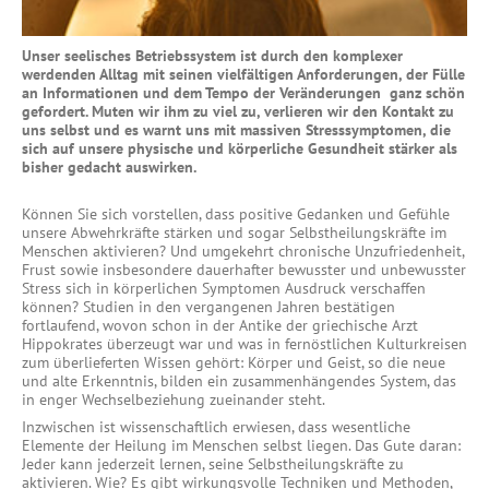
Methoden für ein positives
Leben
Unser seelisches Betriebssystem ist durch den komplexer
werdenden Alltag mit seinen vielfältigen Anforderungen, der Fülle
Bewusst leben
an Informationen und dem Tempo der Veränderungen ganz schön
gefordert. Muten wir ihm zu viel zu, verlieren wir den Kontakt zu
ENTSPANNEN
uns selbst und es warnt uns mit massiven Stresssymptomen, die
sich auf unsere physische und körperliche Gesundheit stärker als
bisher gedacht auswirken.
Entspannen
Progressive
Können Sie sich vorstellen, dass positive Gedanken und Gefühle
Muskelrelaxation
unsere Abwehrkräfte stärken und sogar Selbstheilungskräfte im
Menschen aktivieren? Und umgekehrt chronische Unzufriedenheit,
Meditative Verfahren
Frust sowie insbesondere dauerhafter bewusster und unbewusster
Stress sich in körperlichen Symptomen Ausdruck verschaffen
Yoga
können? Studien in den vergangenen Jahren bestätigen
fortlaufend, wovon schon in der Antike der griechische Arzt
Autogenes Training
Hippokrates überzeugt war und was in fernöstlichen Kulturkreisen
zum überlieferten Wissen gehört: Körper und Geist, so die neue
Qi Gong / Tai Chi
und alte Erkenntnis, bilden ein zusammenhängendes System, das
in enger Wechselbeziehung zueinander steht.
BOTSCHAFTEN
Inzwischen ist wissenschaftlich erwiesen, dass wesentliche
Elemente der Heilung im Menschen selbst liegen. Das Gute daran:
Jeder kann jederzeit lernen, seine Selbstheilungskräfte zu
aktivieren. Wie? Es gibt wirkungsvolle Techniken und Methoden,