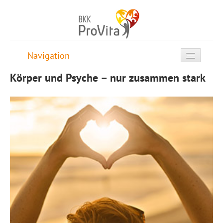
Navigation
Körper und Psyche – nur zusammen stark
STARTSEITE
SELBSTTEST
KÖRPER & PSYCHE
Körper und Psyche – nur
zusammen stark
Schutzfaktoren gegen Stress
Die Kraft unserer Gedanken
Psychoneuroimmunologie
POSITIV LEBEN